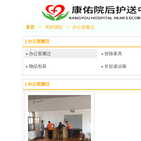
首页
>>
医护团队
>>
办公室搬迁
办公室搬迁
办公室搬迁
拆除家具
物品包装
长短途运输
办公室搬迁