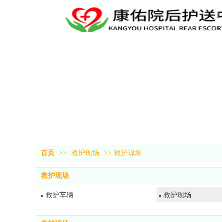
首页
>>
救护现场
>>
救护现场
救护现场
救护车辆
救护现场