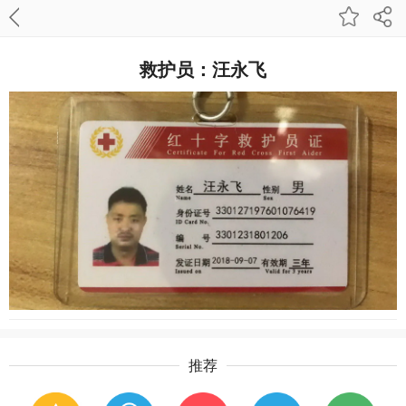
救护员：汪永飞
推荐